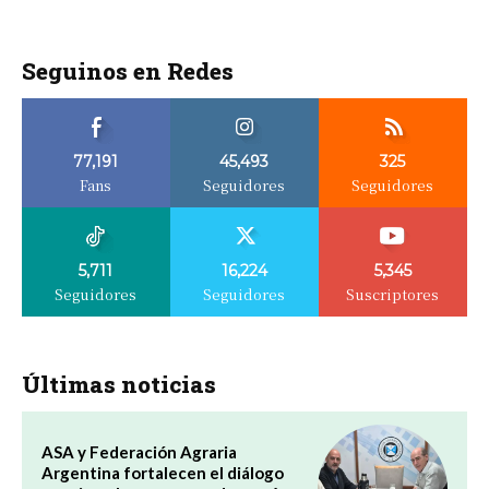
Seguinos en Redes
77,191
45,493
325
Fans
Seguidores
Seguidores
5,711
16,224
5,345
Seguidores
Seguidores
Suscriptores
Últimas noticias
ASA y Federación Agraria
Argentina fortalecen el diálogo