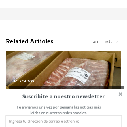
Related Articles
ALL
MÁS
MERCADOS
Las exportaciones porcinas crecieron
Suscribite a nuestro newsletter
157% en valor durante los primeros cinco
meses
Te enviamos una vez por semana las noticias más
leídas en nuestras redes sociales.