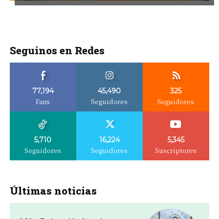
Seguinos en Redes
77,194
45,490
325
Fans
Seguidores
Seguidores
5,710
16,224
5,345
Seguidores
Seguidores
Suscriptores
Últimas noticias