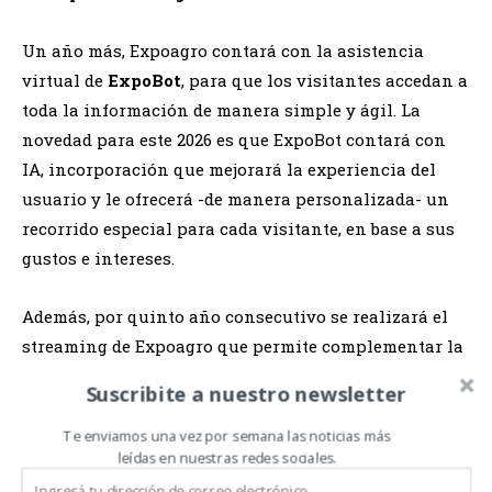
Un año más, Expoagro contará con la asistencia
virtual de
ExpoBot
, para que los visitantes accedan a
toda la información de manera simple y ágil. La
novedad para este 2026 es que ExpoBot contará con
IA, incorporación que mejorará la experiencia del
usuario y le ofrecerá -de manera personalizada- un
recorrido especial para cada visitante, en base a sus
gustos e intereses.
Además, por quinto año consecutivo se realizará el
streaming de Expoagro que permite complementar la
visita a la expo y seguir el minuto a minuto. Habrá
Suscribite a nuestro newsletter
dos programas diarios: de 10 a 12hs
Las Voces del
Agro
y de 15 a 17hs
AgroManía
a través de la web y el
Te enviamos una vez por semana las noticias más
leídas en nuestras redes sociales.
canal de YouTube.