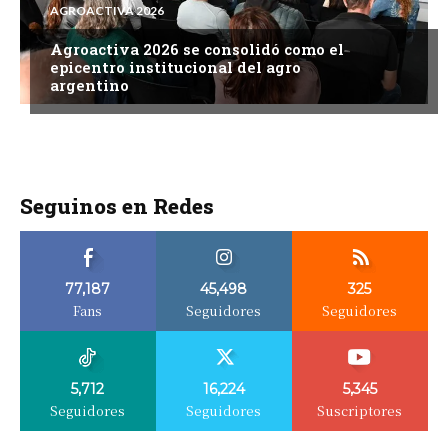
AGROACTIVA 2026
Agroactiva 2026 se consolidó como el
epicentro institucional del agro
argentino
Seguinos en Redes
77,187
45,498
325
Fans
Seguidores
Seguidores
5,712
16,224
5,345
Seguidores
Seguidores
Suscriptores