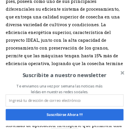
pies, poseen como uno de sus principales
diferenciales su eficiente sistema de procesamiento,
que entrega una calidad superior de cosecha en una
diversa variedad de cultivos y condiciones. La
eficiencia energética superior, característica del
proyecto IDEAL, junto con la alta capacidad de
procesamiento con preservación de los granos,
permite que las máquinas tengan hasta 15% más de
eficiencia operativa, logrando que la cosecha termine
con una semana de anticipación; que ahorre 20 % en
Suscribite a nuestro newsletter
el consumo de combustible; que entregue 25 % más
Te enviamos una vez por semana las noticias más
calidad en los granos; y reduzca hasta 30 % de
leídas en nuestras redes sociales.
pérdidas.
La propuesta tecnológica incluirá también la
Suscribirse Ahora !!!
pulverizadora
Fendt Rogator 934H
, equipada con
sistemas de aplicación inteligente que permiten una