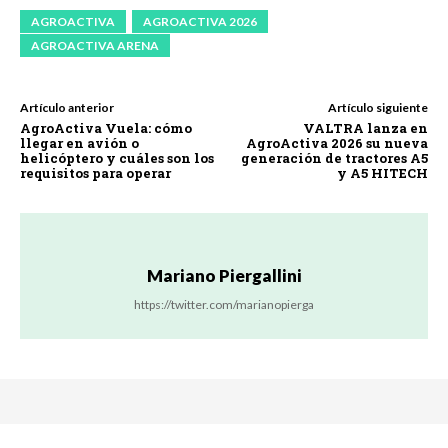
AGROACTIVA
AGROACTIVA 2026
AGROACTIVA ARENA
Artículo anterior
Artículo siguiente
AgroActiva Vuela: cómo
VALTRA lanza en
llegar en avión o
AgroActiva 2026 su nueva
helicóptero y cuáles son los
generación de tractores A5
requisitos para operar
y A5 HITECH
Mariano Piergallini
https://twitter.com/marianopierga