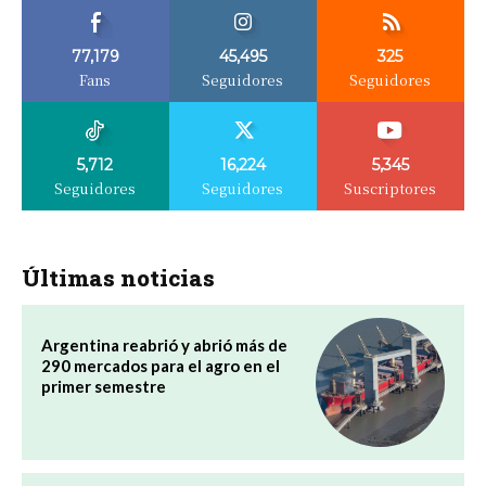
77,179
45,495
325
Fans
Seguidores
Seguidores
5,712
16,224
5,345
Seguidores
Seguidores
Suscriptores
Últimas noticias
Argentina reabrió y abrió más de
290 mercados para el agro en el
primer semestre