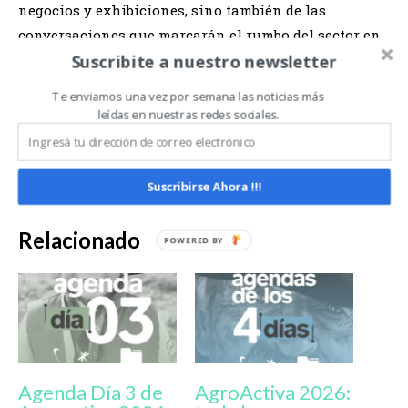
negocios y exhibiciones, sino también de las
conversaciones que marcarán el rumbo del sector en
Suscribite a nuestro newsletter
los próximos años.
Te enviamos una vez por semana las noticias más
FUENTE :
https://agroactiva.com/agroactiva-arena-el-
leídas en nuestras redes sociales.
nuevo-corazon-de-la-muestra-donde-el-agro-
debatira-su-futuro/
Suscribirse Ahora !!!
Relacionado
Agenda Día 3 de
AgroActiva 2026: