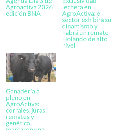
Agenda Día 3 de
Exclusividad
Agroactiva 2026
lechera en
edición BNA
AgroActiva: el
sector exhibirá su
dinamismo y
habrá un remate
Holando de alto
nivel
Ganadería a
pleno en
AgroActiva:
corrales, juras,
remates y
genética
marcaron una