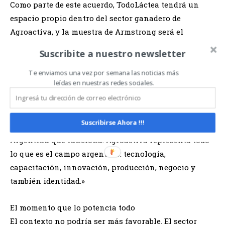
Como parte de este acuerdo, TodoLáctea tendrá un
espacio propio dentro del sector ganadero de
Agroactiva, y la muestra de Armstrong será el
escenario de la presentación oficial de TodoLáctea
Suscribite a nuestro newsletter
2027. El Grupo TodoAgro acompañará además como
media partner, amplificando el alcance de ambas
Te enviamos una vez por semana las noticias más
leídas en nuestras redes sociales.
propuestas hacia el sector lácteo.
La directora general de Agroactiva, Rosana Nardi, fue
contundente al explicar el significado de esta
Suscribirse Ahora !!!
alianza: «Esta comunidad representa el ADN de la
Argentina que funciona. Agroactiva representa todo
lo que es el campo argentino: tecnología,
capacitación, innovación, producción, negocio y
también identidad.»
El momento que lo potencia todo
El contexto no podría ser más favorable. El sector