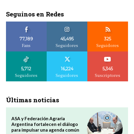
Seguinos en Redes
77,189
45,495
325
Fans
Seguidores
Seguidores
5,712
16,224
5,345
Seguidores
Seguidores
Suscriptores
Últimas noticias
ASA y Federación Agraria
Argentina fortalecen el diálogo
para impulsar una agenda común