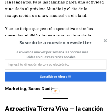
lanzamientos. Para las familias habrá una actividad
vinculada al próximo Mundial y el día de la
inauguración un show musical en el stand.
Y un anticipo que generó expectativa entre los
presentes: el BNA planea anunciar durante la
Suscribite a nuestro newsletter
muestra la renovación de su vínculo con Agroactiva
para los próximos años.
Te enviamos una vez por semana las noticias más
leídas en nuestras redes sociales.
«En materia de financiamiento en pesos vamos a tener
las mejores condiciones que ha ofrecido el banco en este
primer semestre en cualquiera de las exposiciones en las
Suscribirse Ahora !!!
que ha participado.»
Ezequiel Petronelli — Gerente de
Marketing, Banco Nación
Agroactiva Tierra Viva — la canción