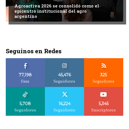
Agroactiva 2026 se consolidó como el
epicentro institucional del agro
argentino
Seguinos en Redes
77,198
45,476
325
Fans
Seguidores
Seguidores
5,708
16,224
5,345
Seguidores
Seguidores
Suscriptores