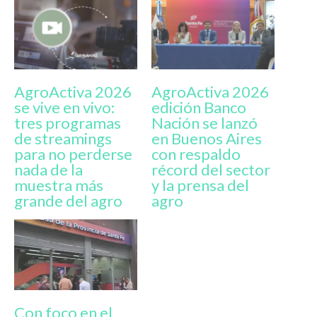
AgroActiva 2026
AgroActiva 2026
se vive en vivo:
edición Banco
tres programas
Nación se lanzó
de streamings
en Buenos Aires
para no perderse
con respaldo
nada de la
récord del sector
muestra más
y la prensa del
grande del agro
agro
Con foco en el