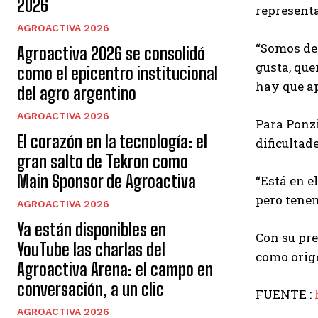
2026
representa
AGROACTIVA 2026
“Somos del
Agroactiva 2026 se consolidó
gusta, que
como el epicentro institucional
hay que ap
del agro argentino
AGROACTIVA 2026
Para Ponzi
El corazón en la tecnología: el
dificultade
gran salto de Tekron como
Main Sponsor de Agroactiva
“Está en e
pero tenem
AGROACTIVA 2026
Ya están disponibles en
Con su pre
YouTube las charlas del
como orige
Agroactiva Arena: el campo en
conversación, a un clic
FUENTE :
AGROACTIVA 2026