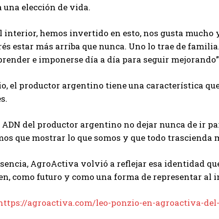
 una elección de vida.
 interior, hemos invertido en esto, nos gusta mucho y
Suscribite al Newsletter
rés estar más arriba que nunca. Uno lo trae de famili
render e imponerse día a día para seguir mejorando”,
o, el productor argentino tiene una característica que 
QUIERO SUSCRIBIRME
s.
Leí y acepto la
Política de Privacidad
.
l ADN del productor argentino no dejar nunca de ir p
os que mostrar lo que somos y que todo trascienda m
sencia, AgroActiva volvió a reflejar esa identidad qu
n, como futuro y como una forma de representar al i
https://agroactiva.com/leo-ponzio-en-agroactiva-del