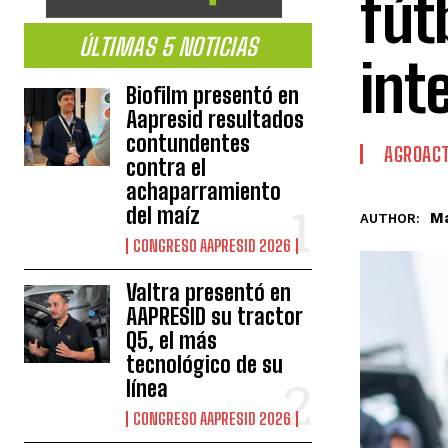
fút
ÚLTIMAS 5 NOTICIAS
int
Biofilm presentó en
Aapresid resultados
contundentes
AGROACT
contra el
achaparramiento
del maíz
Ma
AUTHOR:
CONGRESO AAPRESID 2026
Valtra presentó en
AAPRESID su tractor
Q5, el más
tecnológico de su
línea
CONGRESO AAPRESID 2026