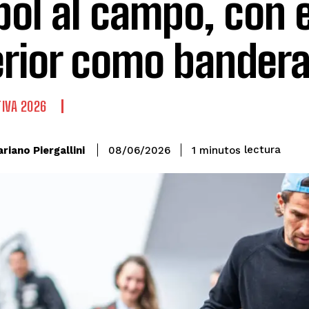
bol al campo, con e
erior como bander
IVA 2026
lectura
riano Piergallini
1
minutos
08/06/2026