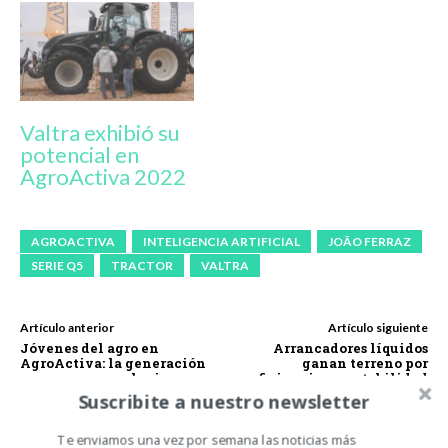
Valtra exhibió su
potencial en
AgroActiva 2022
AGROACTIVA
INTELIGENCIA ARTIFICIAL
JOÃO FERRAZ
SERIE Q5
TRACTOR
VALTRA
Artículo anterior
Artículo siguiente
Jóvenes del agro en
Arrancadores líquidos
AgroActiva: la generación
ganan terreno por
que no espera soluciones,
eficiencia y rentabilidad
las construye
Suscribite a nuestro newsletter
Te enviamos una vez por semana las noticias más