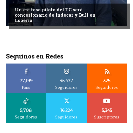
Un exitoso piloto del TC será
concesionario de Indecar y Bull en
Lobería
Seguinos en Redes
77,199
45,477
325
Fans
Seguidores
Seguidores
5,708
16,224
5,345
Seguidores
Seguidores
Suscriptores