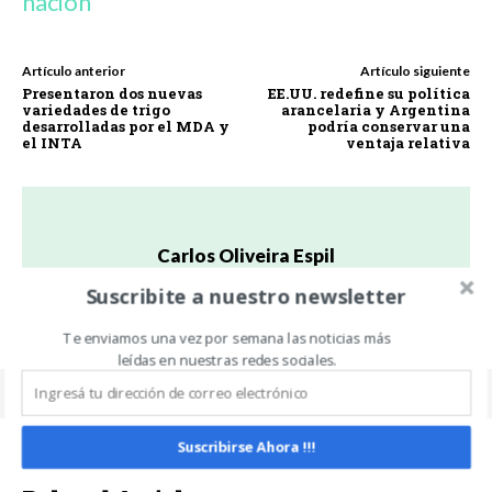
nación
Artículo anterior
Artículo siguiente
Presentaron dos nuevas
EE.UU. redefine su política
variedades de trigo
arancelaria y Argentina
desarrolladas por el MDA y
podría conservar una
el INTA
ventaja relativa
Carlos Oliveira Espil
https://www.noticiasdecampo.com/
Suscribite a nuestro newsletter
Te enviamos una vez por semana las noticias más
leídas en nuestras redes sociales.
Suscribirse Ahora !!!