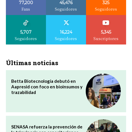
77,200
45,476
325
Fans
Seguidores
Seguidores
5,707
16,224
5,345
Seguidores
Seguidores
Suscriptores
Últimas noticias
Betta Biotecnología debutó en
Aapresid con foco en bioinsumos y
trazabilidad
SENASA refuerza la prevención de