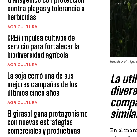
contra plagas y tolerancia a
herbicidas
AGRICULTURA
CREA impulsa cultivos de
servicio para fortalecer la
biodiversidad agrícola
Impulso al trigo
AGRICULTURA
La soja cerró una de sus
La uti
mejores campañas de los
divers
últimos cinco años
compa
AGRICULTURA
simila
El girasol gana protagonismo
con nuevas estrategias
comerciales y productivas
En el mar