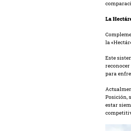
comparació
La Hectár
Complemen
la «Hectár
Este siste
reconocer 
para enfre
Actualment
Posición, 
estar siem
competitiv