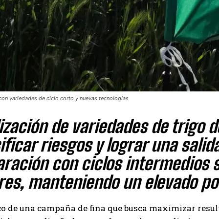
Suscribite al Newsletter
QUIERO SUSCRIBIRME
 con variedades de ciclo corto y nuevas tecnologías
Leí y acepto la
Política de Privacidad
.
lización de variedades de trigo 
ificar riesgos y lograr una sali
ración con ciclos intermedios
res, manteniendo un elevado po
co de una campaña de fina que busca maximizar resul