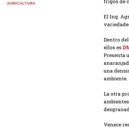
trigos de 
AGRICULTURA
El Ing. Ag
variedades
Dentro del
ellos es
DM
Presenta 
anaranjada
una densi
ambiente.
La otra pr
ambientes 
desgranado
Venece res