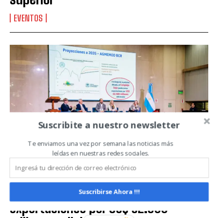
EVENTOS
QUIERO SUSCRIBIRME
Leí y acepto la
Política de Privacidad
.
Suscribite a nuestro newsletter
Te enviamos una vez por semana las noticias más
leídas en nuestras redes sociales.
A lo largo de la próxima década el
complejo soja puede sumar
Suscribirse Ahora !!!
exportaciones por US$ 62.500