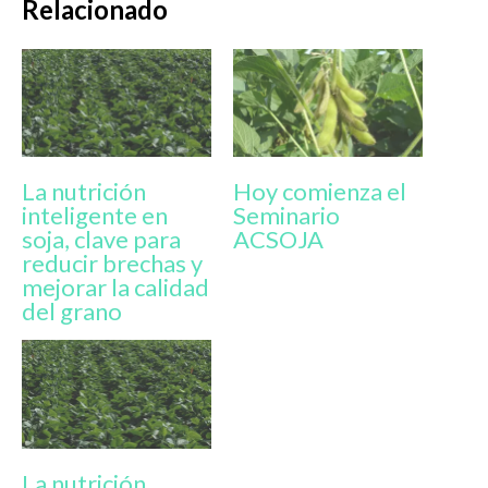
Relacionado
La nutrición
Hoy comienza el
inteligente en
Seminario
soja, clave para
ACSOJA
reducir brechas y
mejorar la calidad
del grano
La nutrición