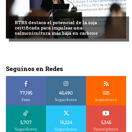
EVENTOS
RTRS destaca el potencial de la soja
certificada para impulsar una
salmonicultura más baja en carbono
Seguinos en Redes
77,195
45,490
325
Fans
Seguidores
Seguidores
5,707
16,224
5,345
Seguidores
Seguidores
Suscriptores