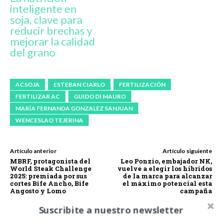
inteligente en
soja, clave para
reducir brechas y
mejorar la calidad
del grano
ACSOJA
ESTEBAN CIARLO
FERTILIZACIÓN
FERTILIZAR AC
GUIDO DI MAURO
MARÍA FERNANDA GONZALEZ SANJUAN
WENCESLAO TEJERINA
Artículo anterior
Artículo siguiente
MBRF, protagonista del
Leo Ponzio, embajador NK,
World Steak Challenge
vuelve a elegir los híbridos
2025: premiada por sus
de la marca para alcanzar
cortes Bife Ancho, Bife
el máximo potencial esta
Angosto y Lomo
campaña
Suscribite a nuestro newsletter