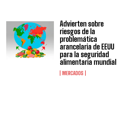
Advierten sobre
QUIERO SUSCRIBIRME
riesgos de la
problemática
Leí y acepto la
Política de Privacidad
.
arancelaria de EEUU
para la seguridad
alimentaria mundial
MERCADOS