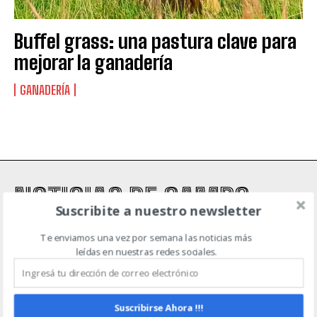
Suscribite al Newsletter
Buffel grass: una pastura clave para
mejorar la ganadería
GANADERÍA
QUIERO SUSCRIBIRME
Leí y acepto la
Política de Privacidad
.
NOTICIAS DE CAMPO
Suscribite a nuestro newsletter
Te enviamos una vez por semana las noticias más
ACTUALIDAD
AGRICULTURA
AGTECH
EVENTOS
GANADERÍA
leídas en nuestras redes sociales.
MAQUINARIA AGRÍCOLA
INICIO
CONTACTO
POLÍTICA DE PRIVACIDAD
Suscribirse Ahora !!!
TÉRMINOS Y CONDICIONES