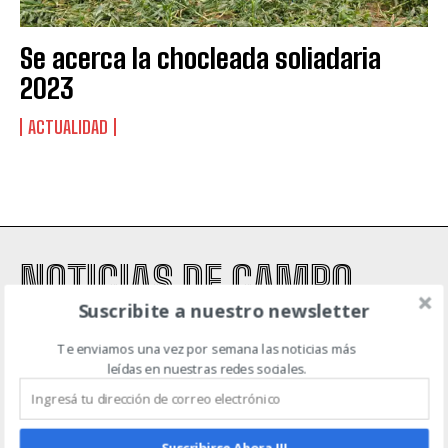
Suscribite al Newsletter
Se acerca la chocleada soliadaria
2023
ACTUALIDAD
QUIERO SUSCRIBIRME
Leí y acepto la
Política de Privacidad
.
NOTICIAS DE CAMPO
Suscribite a nuestro newsletter
Te enviamos una vez por semana las noticias más
ACTUALIDAD
AGRICULTURA
AGTECH
EVENTOS
GANADERÍA
leídas en nuestras redes sociales.
MAQUINARIA AGRÍCOLA
INICIO
CONTACTO
POLÍTICA DE PRIVACIDAD
Suscribirse Ahora !!!
TÉRMINOS Y CONDICIONES