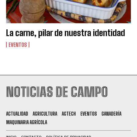
La carne, pilar de nuestra identidad
EVENTOS
Suscribite al Newsletter
NOTICIAS DE CAMPO
QUIERO SUSCRIBIRME
ACTUALIDAD
AGRICULTURA
AGTECH
EVENTOS
GANADERÍA
MAQUINARIA AGRÍCOLA
Leí y acepto la
Política de Privacidad
.
INICIO
CONTACTO
POLÍTICA DE PRIVACIDAD