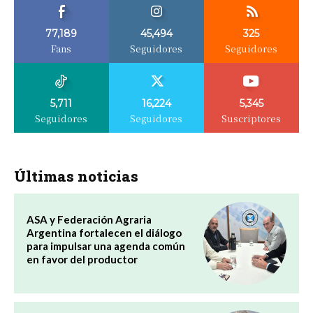
77,189
45,494
325
Fans
Seguidores
Seguidores
5,711
16,224
5,345
Seguidores
Seguidores
Suscriptores
Últimas noticias
ASA y Federación Agraria
Argentina fortalecen el diálogo
para impulsar una agenda común
en favor del productor