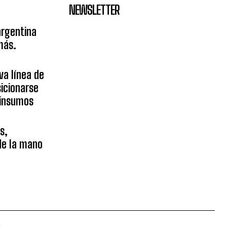
NEWSLETTER
argentina
más.
va línea de
icionarse
sinsumos
s,
 de la mano
.