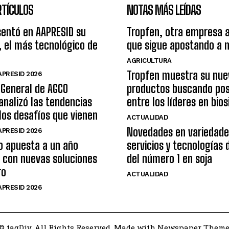
RTÍCULOS
NOTAS MÁS LEÍDAS
sentó en AAPRESID su
Tropfen, otra empresa 
, el más tecnológico de
que sigue apostando a 
AGRICULTURA
Tropfen muestra su nue
PRESID 2026
 General de AGCO
productos buscando pos
analizó las tendencias
entre los líderes en bio
 los desafíos que vienen
ACTUALIDAD
Novedades en variedade
PRESID 2026
o apuesta a un año
servicios y tecnologías
 con nuevas soluciones
del número 1 en soja
ro
ACTUALIDAD
PRESID 2026
© tagDiv. All Rights Reserved. Made with Newspaper Theme