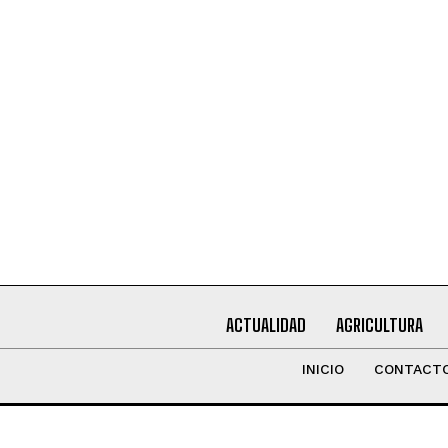
Leí y acepto la
Política de Privacidad
.
ACTUALIDAD
AGRICULTURA
INICIO
CONTACT