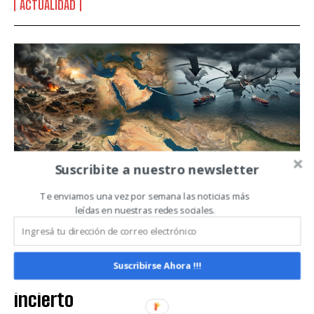
ACTUALIDAD
QUIERO SUSCRIBIRME
Leí y acepto la
Política de Privacidad
.
Suscribite a nuestro newsletter
Te enviamos una vez por semana las noticias más
leídas en nuestras redes sociales.
Soja: la presión de cosecha se
intensifica en medio de la tensión en
Suscribirse Ahora !!!
Medio Oriente y un escenario global
incierto