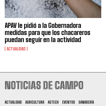
APAV le pidió a la Gobernadora
medidas para que los chacareros
puedan seguir en la actividad
ACTUALIDAD
Suscribite al Newsletter
NOTICIAS DE CAMPO
QUIERO SUSCRIBIRME
ACTUALIDAD
AGRICULTURA
AGTECH
EVENTOS
GANADERÍA
Leí y acepto la
Política de Privacidad
.