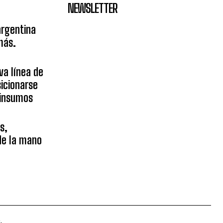
NEWSLETTER
argentina
más.
va línea de
icionarse
sinsumos
s,
 de la mano
.