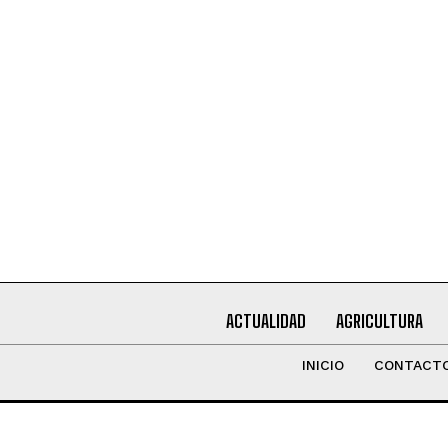
Leí y acepto la
Política de Privacidad
.
ACTUALIDAD
AGRICULTURA
INICIO
CONTACT