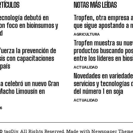
RTÍCULOS
NOTAS MÁS LEÍDAS
ecnología debutó en
Tropfen, otra empresa 
on foco en bioinsumos y
que sigue apostando a 
ad
AGRICULTURA
Tropfen muestra su nue
uerza la prevención de
productos buscando pos
osis con capacitaciones
entre los líderes en bio
 país
ACTUALIDAD
Novedades en variedade
na celebró un nuevo Gran
servicios y tecnologías
acho Limousín en
del número 1 en soja
ACTUALIDAD
6
© tagDiv. All Rights Reserved. Made with Newspaper Theme