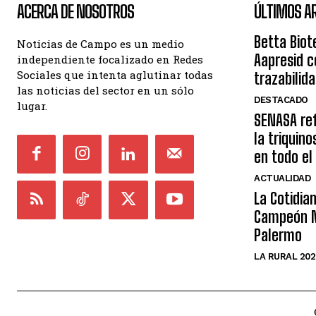
ACERCA DE NOSOTROS
ÚLTIMOS A
Betta Biot
Noticias de Campo es un medio
Aapresid c
independiente focalizado en Redes
Sociales que intenta aglutinar todas
trazabilid
las noticias del sector en un sólo
DESTACADO
lugar.
SENASA ref
la triquin
en todo el
ACTUALIDAD
La Cotidia
Campeón M
Palermo
LA RURAL 202