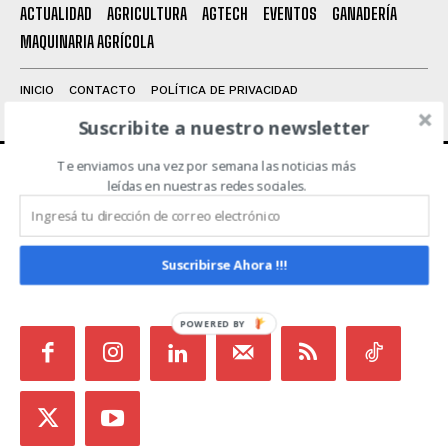
Leí y acepto la
Política de Privacidad
.
ACTUALIDAD
AGRICULTURA
AGTECH
EVENTOS
GANADERÍA
MAQUINARIA AGRÍCOLA
INICIO
CONTACTO
POLÍTICA DE PRIVACIDAD
TÉRMINOS Y CONDICIONES
Suscribite a nuestro newsletter
Te enviamos una vez por semana las noticias más
leídas en nuestras redes sociales.
ACERCA DE NOSOTROS
Noticias de Campo es un medio independiente
Suscribirse Ahora !!!
focalizado en Redes Sociales que intenta aglutinar
todas las noticias del sector en un sólo lugar.
POWERED BY