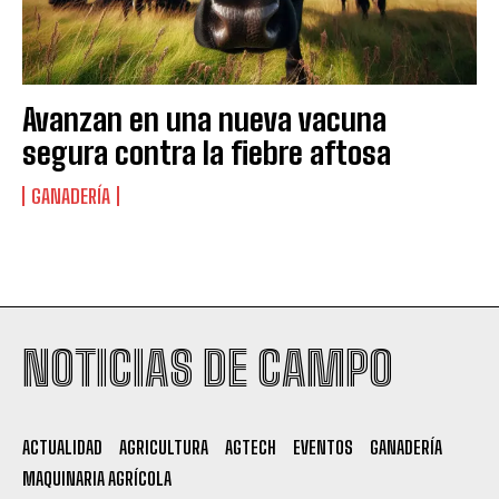
Avanzan en una nueva vacuna
segura contra la fiebre aftosa
GANADERÍA
Suscribite al Newsletter
NOTICIAS DE CAMPO
QUIERO SUSCRIBIRME
ACTUALIDAD
AGRICULTURA
AGTECH
EVENTOS
GANADERÍA
MAQUINARIA AGRÍCOLA
Leí y acepto la
Política de Privacidad
.