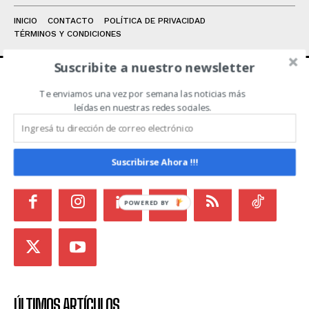
INICIO
CONTACTO
POLÍTICA DE PRIVACIDAD
TÉRMINOS Y CONDICIONES
Suscribite a nuestro newsletter
Te enviamos una vez por semana las noticias más
ACERCA DE NOSOTROS
leídas en nuestras redes sociales.
Noticias de Campo es un medio independiente
focalizado en Redes Sociales que intenta aglutinar
todas las noticias del sector en un sólo lugar.
Suscribirse Ahora !!!
POWERED BY
ÚLTIMOS ARTÍCULOS