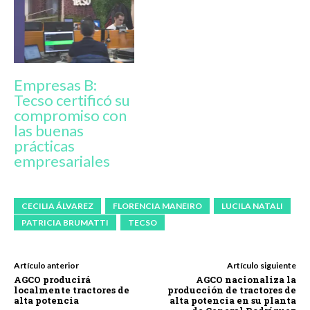
Empresas B:
Tecso certificó su
compromiso con
las buenas
prácticas
empresariales
CECILIA ÁLVAREZ
FLORENCIA MANEIRO
LUCILA NATALI
PATRICIA BRUMATTI
TECSO
Artículo anterior
Artículo siguiente
AGCO producirá
AGCO nacionaliza la
localmente tractores de
producción de tractores de
alta potencia
alta potencia en su planta