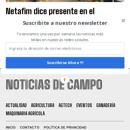
Netafim dice presente en el
Congreso CREA con muchas
Suscribite a nuestro newsletter
novedades
Te enviamos una vez por semana las noticias más
EVENTOS
leídas en nuestras redes sociales.
Suscribirse Ahora !!!
NOTICIAS DE CAMPO
ACTUALIDAD
AGRICULTURA
AGTECH
EVENTOS
GANADERÍA
MAQUINARIA AGRÍCOLA
INICIO
CONTACTO
POLÍTICA DE PRIVACIDAD