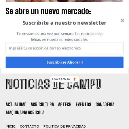
Se abre un nuevo mercado:
Argentina exportará carne bovina a
Suscribite a nuestro newsletter
México
Te enviamos una vez por semana las noticias más
MERCADOS
leídas en nuestras redes sociales.
Suscribirse Ahora !!!
NOTICIAS DE CAMPO
POWERED BY
ACTUALIDAD
AGRICULTURA
AGTECH
EVENTOS
GANADERÍA
MAQUINARIA AGRÍCOLA
INICIO
CONTACTO
POLÍTICA DE PRIVACIDAD