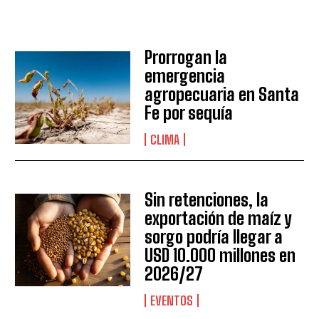
Prorrogan la
emergencia
agropecuaria en Santa
Fe por sequía
CLIMA
Suscribite al Newsletter
Sin retenciones, la
exportación de maíz y
sorgo podría llegar a
QUIERO SUSCRIBIRME
USD 10.000 millones en
Leí y acepto la
Política de Privacidad
.
2026/27
EVENTOS