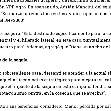
a línea de cabezales drapers y de reforma a lona, en
ón YPF Agro. En ese sentido, Adrián Mancini, del eq
: “En marzo haremos foco en los avances que hemos lo
 el DHF2000”.
Suscribite al Newsletter
o, aseguró: “Está destinado específicamente para la c
entral y el hilerado lateral, en este caso, puntualmen
uestro país”. Además, agregó que “tiene un ancho de lab
QUIERO SUSCRIBIRME
 de la sequía
Leí y acepto la
Política de Privacidad
.
 sobresaliente para Piersanti es atender a la actual si
aquellas tecnologías estratégicas para mejorar su ca
ue el impacto de la sequía en esta campaña tendrá su
rotagonismo central en la cosecha que se avecina”.
to a sus beneficios, consideró: “Menor pérdida por 