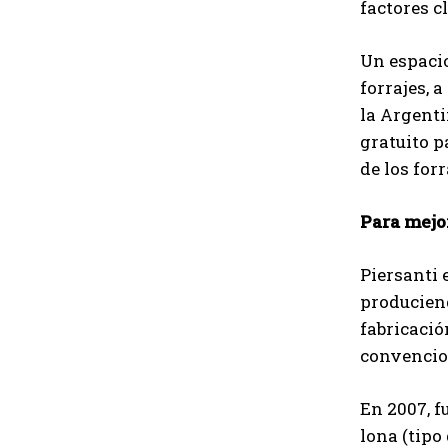
factores c
Un espacio
forrajes, 
la Argenti
gratuito p
de los for
Para mejo
Piersanti 
produciend
fabricació
convencion
En 2007, f
lona (tipo 