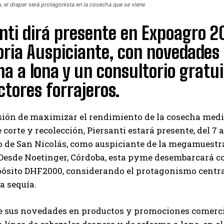
a, el draper será protagonista en la cosecha que se viene
nti dirá presente en Expoagro 20
ria Auspiciante, con novedades 
a a lona y un consultorio gratui
tores forrajeros.
sión de maximizar el rendimiento de la cosecha medi
 corte y recolección, Piersanti estará presente, del 7 a
de San Nicolás, como auspiciante de la megamuestra 
 Desde Noetinger, Córdoba, esta pyme desembarcará co
pósito DHF2000, considerando el protagonismo central
la sequía.
 sus novedades en productos y promociones comerci