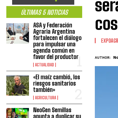
ser
ÚLTIMAS 5 NOTICIAS
cos
ASA y Federación
Agraria Argentina
fortalecen el diálogo
EXPOAGR
para impulsar una
agenda común en
favor del productor
No
AUTHOR:
ACTUALIDAD
«El maíz cambió, los
riesgos sanitarios
también»
AGRICULTURA
NeoGen Semillas
apunta a duplicar su