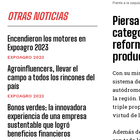
Frente a la sequí
OTRAS NOTICIAS
Piersa
catego
Encendieron los motores en
reform
Expoagro 2023
produc
EXPOAGRO 2023
Agroinfluencers, llevar el
Con su mi
campo a todos los rincones del
sistema de
país
autódromo 
EXPOAGRO 2023
la región.
Bonos verdes: la innovadora
triple pro
experiencia de una empresa
virtud de 
sustentable que logró
Además de
beneficios financieros