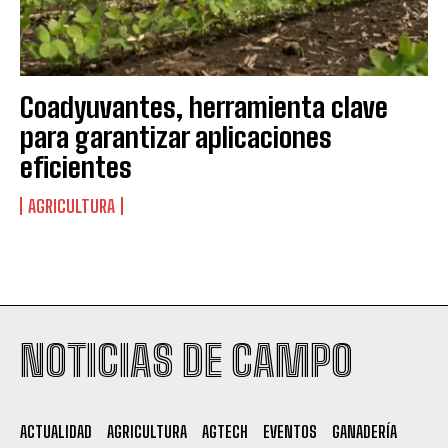
Coadyuvantes, herramienta clave
para garantizar aplicaciones
eficientes
AGRICULTURA
Suscribite al Newsletter
NOTICIAS DE CAMPO
QUIERO SUSCRIBIRME
ACTUALIDAD
AGRICULTURA
AGTECH
EVENTOS
GANADERÍA
Leí y acepto la
Política de Privacidad
.