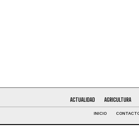
Leí y acepto la
Política de Privacidad
.
ACTUALIDAD
AGRICULTURA
INICIO
CONTACT