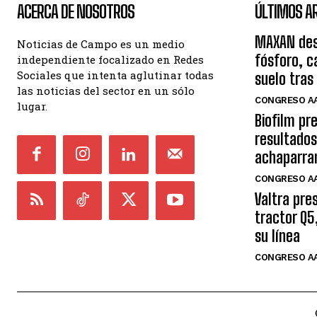
ACERCA DE NOSOTROS
ÚLTIMOS A
MAXAN des
Noticias de Campo es un medio
fósforo, c
independiente focalizado en Redes
Sociales que intenta aglutinar todas
suelo tras
las noticias del sector en un sólo
CONGRESO AA
lugar.
Biofilm pr
resultados
achaparra
CONGRESO AA
Valtra pre
tractor Q5
su línea
CONGRESO AA