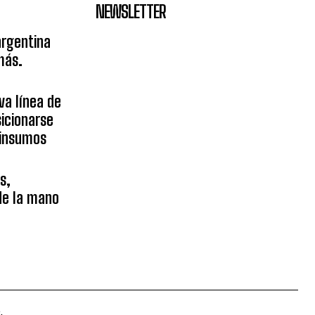
NEWSLETTER
argentina
más.
va línea de
icionarse
sinsumos
s,
 de la mano
.