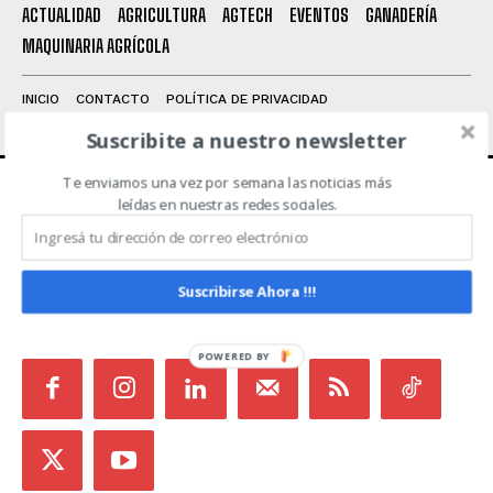
Leí y acepto la
Política de Privacidad
.
ACTUALIDAD
AGRICULTURA
AGTECH
EVENTOS
GANADERÍA
MAQUINARIA AGRÍCOLA
INICIO
CONTACTO
POLÍTICA DE PRIVACIDAD
TÉRMINOS Y CONDICIONES
Suscribite a nuestro newsletter
Te enviamos una vez por semana las noticias más
leídas en nuestras redes sociales.
ACERCA DE NOSOTROS
Noticias de Campo es un medio independiente
Suscribirse Ahora !!!
focalizado en Redes Sociales que intenta aglutinar
todas las noticias del sector en un sólo lugar.
POWERED BY