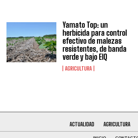
QUIERO SUSCRIBIRME
Leí y acepto la
Política de Privacidad
.
Yamato Top: un
herbicida para control
efectivo de malezas
resistentes, de banda
verde y bajo EIQ
AGRICULTURA
ACTUALIDAD
AGRICULTURA
INICIO
CONTACT