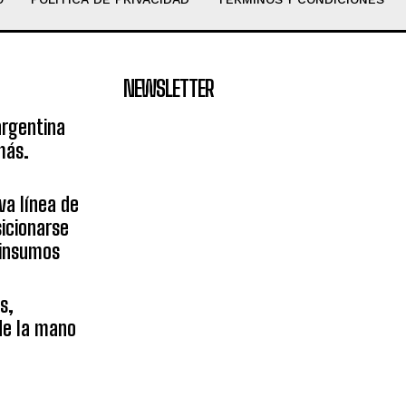
NEWSLETTER
argentina
más.
va línea de
icionarse
sinsumos
s,
 de la mano