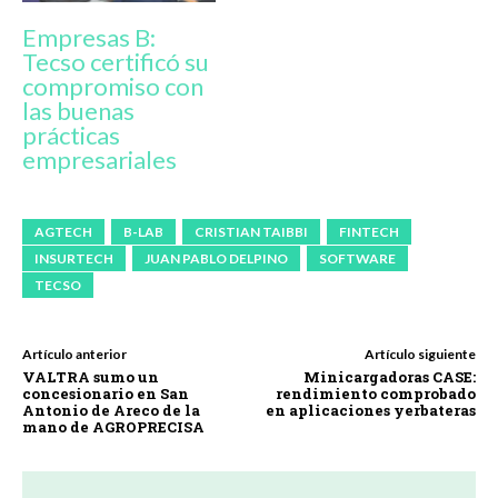
Empresas B:
Tecso certificó su
compromiso con
las buenas
prácticas
empresariales
AGTECH
B-LAB
CRISTIAN TAIBBI
FINTECH
INSURTECH
JUAN PABLO DELPINO
SOFTWARE
TECSO
Artículo anterior
Artículo siguiente
VALTRA sumo un
Minicargadoras CASE:
concesionario en San
rendimiento comprobado
Antonio de Areco de la
en aplicaciones yerbateras
mano de AGROPRECISA