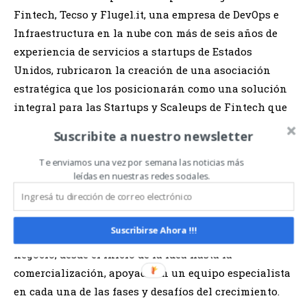
Fintech, Tecso y Flugel.it, una empresa de DevOps e
Infraestructura en la nube con más de seis años de
experiencia de servicios a startups de Estados
Unidos, rubricaron la creación de una asociación
estratégica que los posicionarán como una solución
integral para las Startups y Scaleups de Fintech que
requieren servicios especializados.
Suscribite a nuestro newsletter
Juntos, pueden abordar todos sus retos relacionados
Te enviamos una vez por semana las noticias más
leídas en nuestras redes sociales.
con la seguridad y el cumplimiento, la creación de
equipos, la disponibilidad y la escalabilidad, la
arquitectura y la consecución del “time-to-market”,
Suscribirse Ahora !!!
pudiendo de esta manera, llevar adelante cualquier
negocio, desde el inicio de la idea hasta la
comercialización, apoyado en un equipo especialista
en cada una de las fases y desafíos del crecimiento.