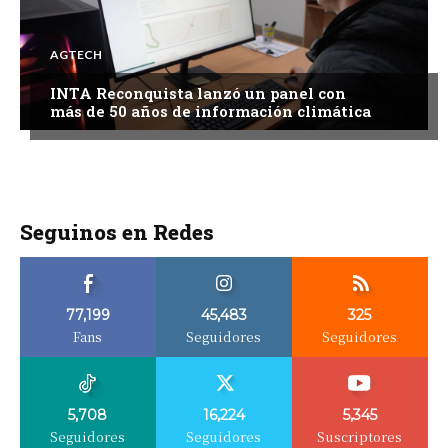
AGTECH
INTA Reconquista lanzó un panel con
más de 50 años de información climática
Seguinos en Redes
77,199
45,483
325
Fans
Seguidores
Seguidores
5,708
16,224
5,345
Seguidores
Seguidores
Suscriptores