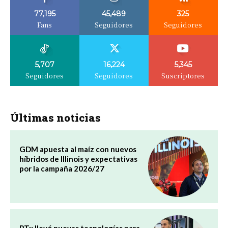
77,195
45,489
325
Fans
Seguidores
Seguidores
5,707
16,224
5,345
Seguidores
Seguidores
Suscriptores
Últimas noticias
GDM apuesta al maíz con nuevos
híbridos de Illinois y expectativas
por la campaña 2026/27
PTx llevó nuevas tecnologías para