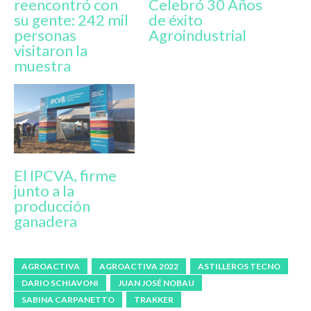
reencontró con
Celebró 30 Años
su gente: 242 mil
de éxito
personas
Agroindustrial
visitaron la
muestra
El IPCVA, firme
junto a la
producción
ganadera
AGROACTIVA
AGROACTIVA 2022
ASTILLEROS TECNO
DARIO SCHIAVONI
JUAN JOSÉ NOBAU
SABINA CARPANETTO
TRAKKER