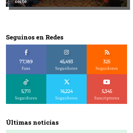
corto
Seguinos en Redes
77,189
45,493
325
Fans
Seguidores
Seguidores
5,711
16,224
5,345
Seguidores
Seguidores
Suscriptores
Últimas noticias