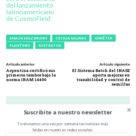
del lanzamiento
latinoamericano
de CosmoField
ANALÍA DÍAZ BRUNO
CECILIA SALINAS
GHRẼTEK
PLANTINES
SUSTRATOS
Artículo anterior
Artículo siguiente
Argentina certificó sus
El Sistema Batch del INASE
primeros tambos bajo la
aporta mejoras en
norma IRAM 14400
trazabilidad y control de
semillas
Suscribite a nuestro newsletter
Noticias De Campo
Te enviamos una vez por semana las noticias más
https://www.noticiasdecampo.com/
leídas en nuestras redes sociales.
Todas las Noticias de Campo en un sólo lugar.