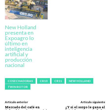
New Holland
presenta en
Expoagro lo
último en
inteligencia
artificial y
producción
nacional
COSECHADORAS
CR10
CR11
NEW HOLLAND
TWIN ROTOR
Artículo anterior
Artículo siguiente
Mercado del café en
¿Y si el sorgo le gana al