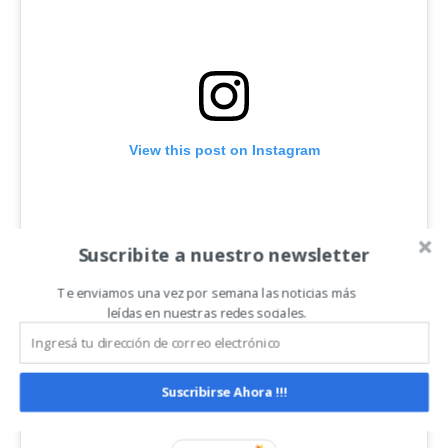
View this post on Instagram
Suscribite a nuestro newsletter
Te enviamos una vez por semana las noticias más
leídas en nuestras redes sociales.
A
post shared by Webb’s Machinery Ltd. (@webbsmachinery)
Suscribirse Ahora !!!