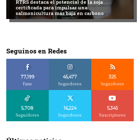
RTRS destaca el potencial de la soja
certificada para impulsar una
salmonicultura más baja en carbono
Seguinos en Redes
77,199
45,477
325
Fans
Seguidores
Seguidores
5,708
16,224
5,345
Seguidores
Seguidores
Suscriptores