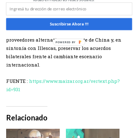
comercio global.
En ese sentido, instó a trabajar para mejorar la
Suscribirse Ahora !!!
competitividad interna, detectar la búsqueda de
proveedores alternativos por parte de China y, en
sintonía con Illescas, preservar los acuerdos
bilaterales frente al cambiante escenario
internacional.
FUENTE :
https://www.maizar.org.ar/vertext.php?
id=931
Relacionado