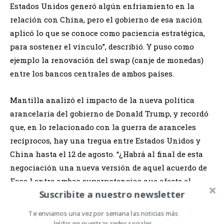
Estados Unidos generó algún enfriamiento en la
relación con China, pero el gobierno de esa nación
aplicó lo que se conoce como paciencia estratégica,
para sostener el vínculo”, describió. Y puso como
ejemplo la renovación del swap (canje de monedas)
entre los bancos centrales de ambos países.
Mantilla analizó el impacto de la nueva política
arancelaria del gobierno de Donald Trump, y recordó
que, en lo relacionado con la guerra de aranceles
recíprocos, hay una tregua entre Estados Unidos y
China hasta el 12 de agosto. “¿Habrá al final de esta
negociación una nueva versión de aquel acuerdo de
Fase I entre ambas superpotencias que afecte el
Suscribite a nuestro newsletter
ingreso de productos argentinos al mercado
asiático?”, se preguntó. Y explicó que actualmente
Te enviamos una vez por semana las noticias más
“incertidumbre” es la palabra clave para explicar el
leídas en nuestras redes sociales.