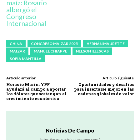
maíz: Rosario
albergó el
Congreso
Internacional
CHINA
CONGRESO MAIZAR 2025
HERNÁN MAURETTE
MAIZAR
MANUEL CHIAPPE
NELSON ILLESCAS
SOFÍA MANTILLA
Artículo anterior
Artículo siguiente
Horacio Marín: YPF
Oportunidades y desafíos
ayudará al campo a aportar
para insertarse mejor en las
los dólares que sostengan el
cadenas globales de valor
crecimiento económico
Noticias De Campo
https://www.noticiasdecampo.com/