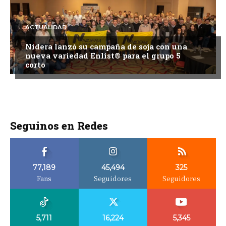
ACTUALIDAD
Nidera lanzó su campaña de soja con una
nueva variedad Enlist® para el grupo 5
corto
Seguinos en Redes
77,189
45,494
325
Fans
Seguidores
Seguidores
5,711
16,224
5,345