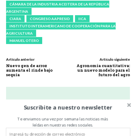
CÁMARA DE LA INDUSTRIA ACEITERA DE LA REPÚBLICA
ARGENTINA
CIARA
CONGRESO AAPRESID
IICA
INSTITUTO INTERAMERICANO DE COOPERACIÓN PARA LA
AGRICULTURA
MANUEL OTERO
Artículo anterior
Artículo siguiente
Nuevo gen de arroz
Agronomía cuantitativa:
aumenta el rinde bajo
un nuevo modelo para el
sequía
futuro del agro
Noticias De Campo
Suscribite a nuestro newsletter
https://www.noticiasdecampo.com/
Te enviamos una vez por semana las noticias más
Todas las Noticias de Campo en un sólo lugar.
leídas en nuestras redes sociales.