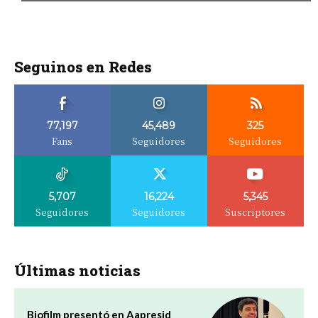
Seguinos en Redes
77,197
45,489
325
Fans
Seguidores
Seguidores
5,707
16,224
5,345
Seguidores
Seguidores
Suscriptores
Últimas noticias
Biofilm presentó en Aapresid