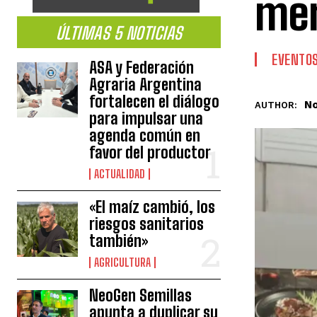
mer
ÚLTIMAS 5 NOTICIAS
EVENTO
ASA y Federación
Agraria Argentina
fortalecen el diálogo
No
AUTHOR:
para impulsar una
agenda común en
favor del productor
ACTUALIDAD
«El maíz cambió, los
riesgos sanitarios
también»
AGRICULTURA
NeoGen Semillas
apunta a duplicar su