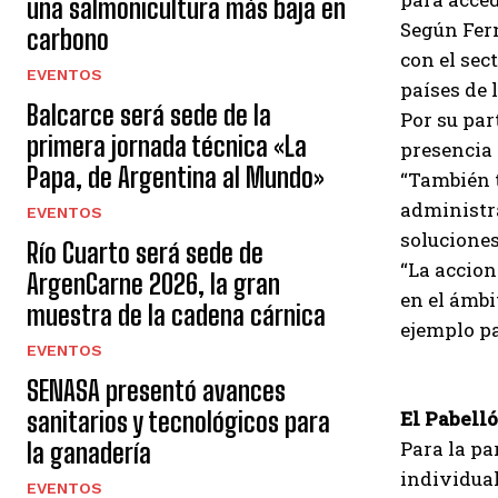
una salmonicultura más baja en
Según Fern
carbono
con el sec
EVENTOS
países de 
Balcarce será sede de la
Por su par
primera jornada técnica «La
presencia 
Papa, de Argentina al Mundo»
“También t
administr
EVENTOS
solucione
Río Cuarto será sede de
“La accion
ArgenCarne 2026, la gran
en el ámbi
muestra de la cadena cárnica
ejemplo pa
EVENTOS
SENASA presentó avances
sanitarios y tecnológicos para
El Pabell
Para la pa
la ganadería
individual
EVENTOS