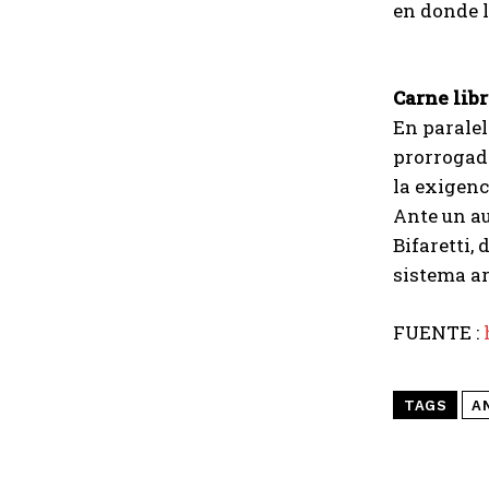
en donde l
Carne lib
En paralel
prorrogada
la exigenc
Ante un au
Bifaretti,
sistema a
FUENTE :
TAGS
A