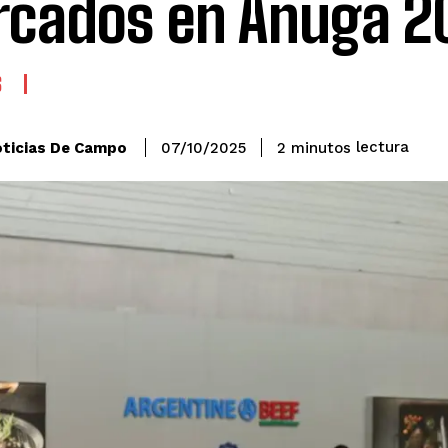
cados en Anuga 2
S
lectura
ticias De Campo
2
minutos
07/10/2025