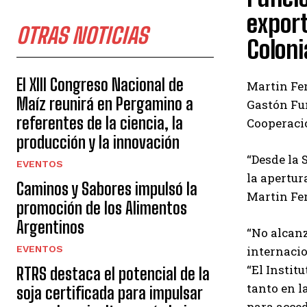
export
OTRAS NOTICIAS
Coloni
El XIII Congreso Nacional de
Martin Fer
Maíz reunirá en Pergamino a
Gastón Fun
referentes de la ciencia, la
Cooperaci
producción y la innovación
“Desde la 
EVENTOS
la apertur
Caminos y Sabores impulsó la
Martin Fe
promoción de los Alimentos
Argentinos
“No alcanz
EVENTOS
internacio
“El Instit
RTRS destaca el potencial de la
tanto en l
soja certificada para impulsar
para acced