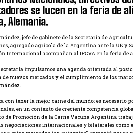
adores se lucen en la feria de a
a, Alemania.
nández, jefe de gabinete de la Secretaría de Agricultu
es, agregado agrícola de la Argentina ante la UE y S
ón Internacional acompañan al IPCVA en la feria de 
Secretaría impulsamos una agenda orientada al posic
a de nuevos mercados y el cumplimiento de los marcos
rnández.
a con tener la mejor carne del mundo: es necesario po
nales, en un contexto de creciente competencia global
uto de Promoción de la Carne Vacuna Argentina traba
as negociaciones internacionales y bilaterales como 
er a estos mercados tan exigentes”, comentó por su p