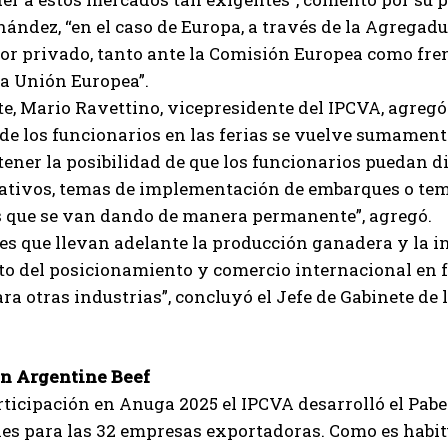
ández, “en el caso de Europa, a través de la Agregad
tor privado, tanto ante la Comisión Europea como fre
la Unión Europea”.
Suscribite al Newsletter
te, Mario Ravettino, vicepresidente del IPCVA, agregó 
de los funcionarios en las ferias se vuelve sumamen
ener la posibilidad de que los funcionarios puedan d
ativos, temas de implementación de embarques o tema
QUIERO SUSCRIBIRME
s que se van dando de manera permanente”, agregó.
Leí y acepto la
Política de Privacidad
.
es que llevan adelante la producción ganadera y la ind
to del posicionamiento y comercio internacional en
ra otras industrias”, concluyó el Jefe de Gabinete de l
ón Argentine Beef
rticipación en Anuga 2025 el IPCVA desarrolló el Pabe
es para las 32 empresas exportadoras. Como es habitu