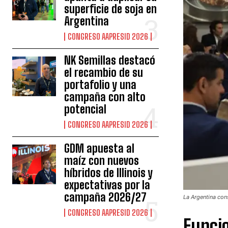
superficie de soja en
Argentina
CONGRESO AAPRESID 2026
NK Semillas destacó
el recambio de su
portafolio y una
campaña con alto
potencial
CONGRESO AAPRESID 2026
GDM apuesta al
maíz con nuevos
híbridos de Illinois y
expectativas por la
campaña 2026/27
La Argentina co
CONGRESO AAPRESID 2026
Funcio