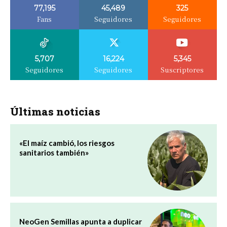
77,195
45,489
325
Fans
Seguidores
Seguidores
5,707
16,224
5,345
Seguidores
Seguidores
Suscriptores
Últimas noticias
«El maíz cambió, los riesgos
sanitarios también»
NeoGen Semillas apunta a duplicar