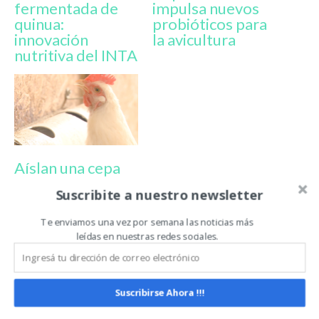
fermentada de
impulsa nuevos
quinua:
probióticos para
innovación
la avicultura
nutritiva del INTA
Aíslan una cepa
probiótica clave
Suscribite a nuestro newsletter
para mejorar la
sanidad avícola
Te enviamos una vez por semana las noticias más
leídas en nuestras redes sociales.
INDUSTRIA AVÍCOLA
KÉFIR
MICROBIOTA INSTESTINAL
POLLOS
PROBÍOTICOS
Suscribirse Ahora !!!