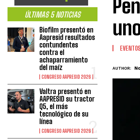
Pen
ÚLTIMAS 5 NOTICIAS
un
Biofilm presentó en
Aapresid resultados
contundentes
EVENTO
contra el
achaparramiento
del maíz
No
AUTHOR:
CONGRESO AAPRESID 2026
Valtra presentó en
AAPRESID su tractor
Q5, el más
tecnológico de su
línea
CONGRESO AAPRESID 2026