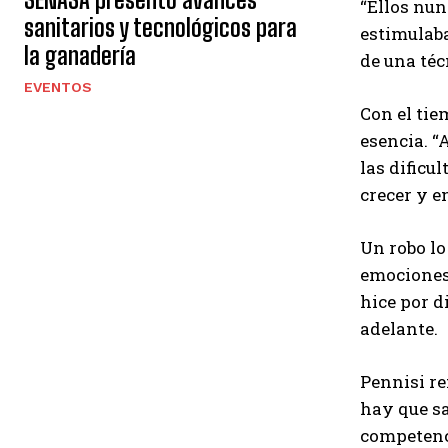
“Ellos nun
sanitarios y tecnológicos para
estimulaba
la ganadería
de una téc
EVENTOS
Con el tie
esencia. “
las dificu
crecer y e
Un robo lo
emociones 
hice por d
adelante.
Pennisi re
hay que sa
competenci