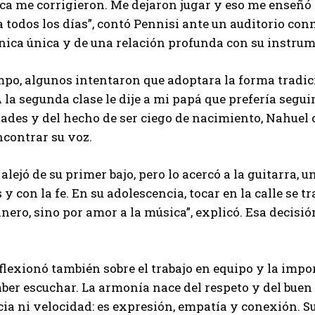
ca me corrigieron. Me dejaron jugar y eso me enseñó 
 todos los días”, contó Pennisi ante un auditorio conm
nica única y de una relación profunda con su instrum
mpo, algunos intentaron que adoptara la forma tradicio
A la segunda clase le dije a mi papá que prefería segu
ltades y del hecho de ser ciego de nacimiento, Nahuel
ncontrar su voz.
 alejó de su primer bajo, pero lo acercó a la guitarra
y con la fe. En su adolescencia, tocar en la calle se 
inero, sino por amor a la música”, explicó. Esa decisi
flexionó también sobre el trabajo en equipo y la impo
ber escuchar. La armonía nace del respeto y del buen tr
a ni velocidad: es expresión, empatía y conexión. Su