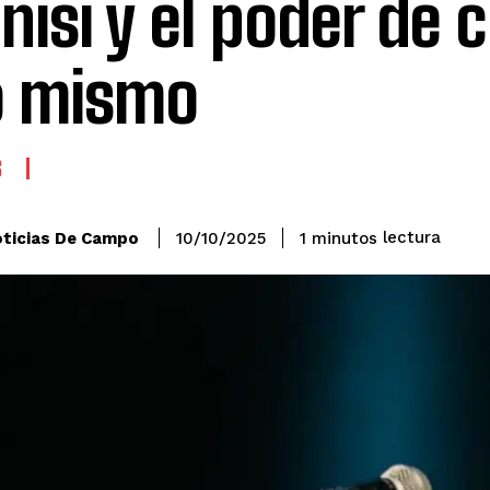
nisi y el poder de 
o mismo
S
lectura
ticias De Campo
1
minutos
10/10/2025