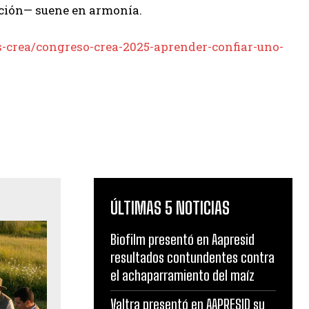
nción— suene en armonía.
-crea/congreso-crea-2025-aprender-confiar-uno-
ÚLTIMAS 5 NOTICIAS
Biofilm presentó en Aapresid
resultados contundentes contra
el achaparramiento del maíz
Valtra presentó en AAPRESID su