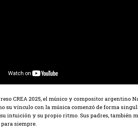
Suscribite al Newsletter
QUIERO SUSCRIBIRME
Leí y acepto la
Política de Privacidad
.
reso CREA 2025, el músico y compositor argentino Na
o su vínculo con la música comenzó de forma singular:
su intuición y su propio ritmo. Sus padres, también 
 para siempre.