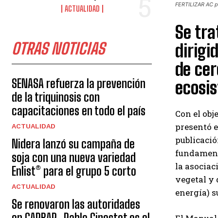
FERTILIZAR AC p
ACTUALIDAD
Se tra
OTRAS NOTICIAS
dirigi
de cer
SENASA refuerza la prevención
ecosis
de la triquinosis con
capacitaciones en todo el país
Con el obj
presentó e
ACTUALIDAD
publicació
Nidera lanzó su campaña de
fundamento
soja con una nueva variedad
la asociac
Enlist® para el grupo 5 corto
vegetal y 
ACTUALIDAD
energía) s
Se renovaron las autoridades
en CARBAP, Pablo Ginestet es el