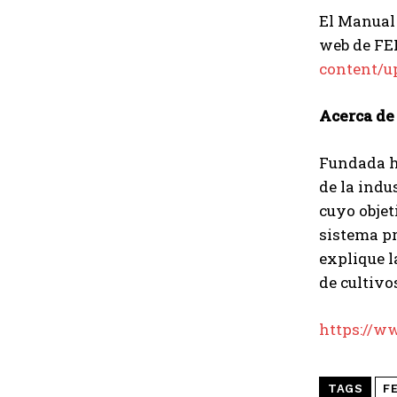
El Manual 
web de FE
content/u
Acerca de
Fundada ha
de la indu
cuyo objet
sistema pr
explique 
de cultivo
https://ww
TAGS
F