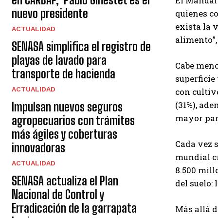
El Manual 
nuevo presidente
quienes co
exista la 
ACTUALIDAD
alimento”
SENASA simplifica el registro de
playas de lavado para
Cabe menci
transporte de hacienda
superficie
ACTUALIDAD
con cultiv
(31%), ade
Impulsan nuevos seguros
mayor part
agropecuarios con trámites
más ágiles y coberturas
Cada vez s
innovadoras
mundial cr
ACTUALIDAD
8.500 mill
SENASA actualiza el Plan
del suelo:
Nacional de Control y
Erradicación de la garrapata
Más allá d