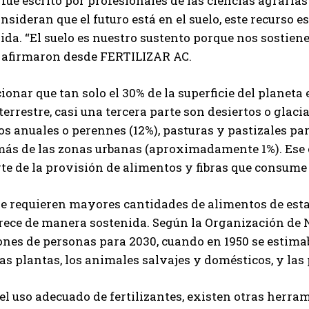
fue escrito por profesionales de las ciencias agraria
nsideran que el futuro está en el suelo, este recurso 
vida. “El suelo es nuestro sustento porque nos sostien
, afirmaron desde FERTILIZAR AC.
Suscribite al Newsletter
onar que tan solo el 30% de la superficie del planeta e
 terrestre, casi una tercera parte son desiertos o glac
os anuales o perennes (12%), pasturas y pastizales pa
QUIERO SUSCRIBIRME
más de las zonas urbanas (aproximadamente 1%). Ese e
e de la provisión de alimentos y fibras que consume
Leí y acepto la
Política de Privacidad
.
e requieren mayores cantidades de alimentos de esta s
ece de manera sostenida. Según la Organización de 
ones de personas para 2030, cuando en 1950 se estima
 las plantas, los animales salvajes y domésticos, y las
el uso adecuado de fertilizantes, existen otras herra