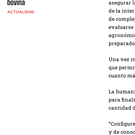
bovina
asegurar l
de la inte
ACTUALIDAD
de complej
evaluarse 
agronómica
preparado
Una vez in
que permit
cuanto má
La humanid
para final
cantidad d
“Configure
y de conoc