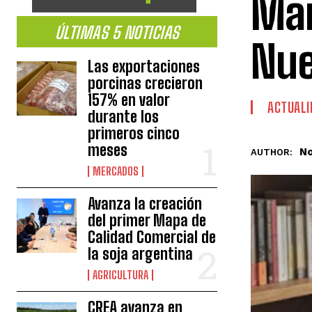
Man
ÚLTIMAS 5 NOTICIAS
Nue
Las exportaciones
porcinas crecieron
157% en valor
ACTUALI
durante los
primeros cinco
meses
No
AUTHOR:
MERCADOS
Avanza la creación
del primer Mapa de
Calidad Comercial de
la soja argentina
AGRICULTURA
CREA avanza en