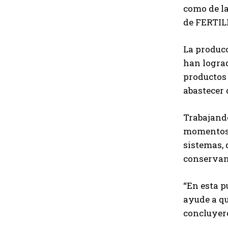
como de la
de FERTIL
La producc
han lograd
productos 
abastecer 
Trabajando
momentos 
sistemas, 
conservand
“En esta p
ayude a qu
concluyer