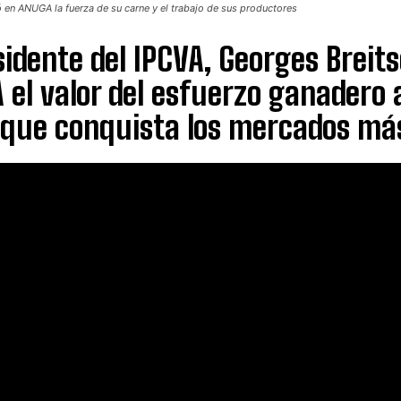
 en ANUGA la fuerza de su carne y el trabajo de sus productores
sidente del IPCVA, Georges Breits
el valor del esfuerzo ganadero a
 que conquista los mercados má