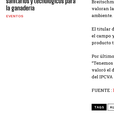
sanitarios y tecnológicos para
Breitschm
la ganadería
valoran la
ambiente. 
EVENTOS
El titular
el campo y
producto t
Por último
“Tenemos l
valoró el 
del IPCVA 
FUENTE :
TAGS
A