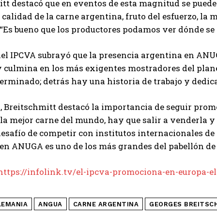
itt destacó que en eventos de esta magnitud se pued
 calidad de la carne argentina, fruto del esfuerzo, la
“Es bueno que los productores podamos ver dónde se ca
 del IPCVA subrayó que la presencia argentina en AN
 culmina en los más exigentes mostradores del planeta
erminado; detrás hay una historia de trabajo y dedicac
, Breitschmitt destacó la importancia de seguir pro
a mejor carne del mundo, hay que salir a venderla y
desafío de competir con institutos internacionales d
en ANUGA es uno de los más grandes del pabellón de
https://infolink.tv/el-ipcva-promociona-en-europa-el
LEMANIA
ANGUA
CARNE ARGENTINA
GEORGES BREITSC