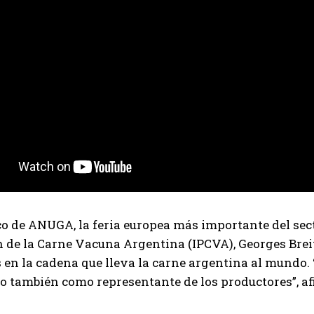
Suscribite al Newsletter
QUIERO SUSCRIBIRME
Leí y acepto la
Política de Privacidad
.
o de ANUGA, la feria europea más importante del secto
de la Carne Vacuna Argentina (IPCVA), Georges Breit
en la cadena que lleva la carne argentina al mundo.
o también como representante de los productores”, af