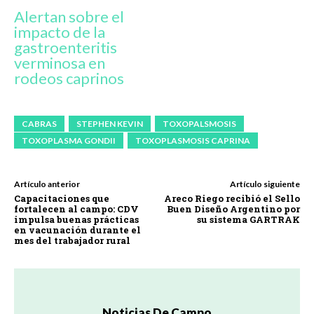
Alertan sobre el
impacto de la
gastroenteritis
verminosa en
rodeos caprinos
CABRAS
STEPHEN KEVIN
TOXOPALSMOSIS
TOXOPLASMA GONDII
TOXOPLASMOSIS CAPRINA
Artículo anterior
Artículo siguiente
Capacitaciones que
Areco Riego recibió el Sello
fortalecen al campo: CDV
Buen Diseño Argentino por
impulsa buenas prácticas
su sistema GARTRAK
en vacunación durante el
mes del trabajador rural
Noticias De Campo