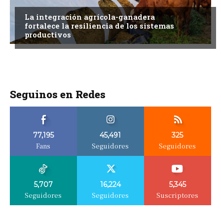
La integración agrícola-ganadera
fortalece la resiliencia de los sistemas
productivos
Seguinos en Redes
77,195
45,491
325
Fans
Seguidores
Seguidores
5,707
16,224
5,345
Seguidores
Seguidores
Suscriptores