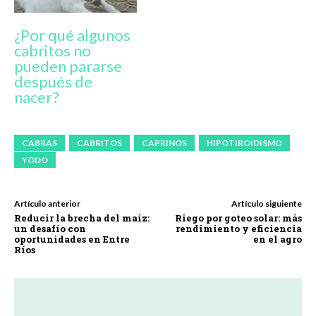
¿Por qué algunos
cabritos no
pueden pararse
después de
nacer?
CABRAS
CABRITOS
CAPRINOS
HIPOTIROIDISMO
YODO
Artículo anterior
Artículo siguiente
Reducir la brecha del maíz:
Riego por goteo solar: más
un desafío con
rendimiento y eficiencia
oportunidades en Entre
en el agro
Ríos