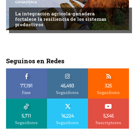
GANADERÍA
La integración agrícola-ganadera
fortalece la resiliencia de los sistemas
productivos
Seguinos en Redes
77,191
45,493
325
Fans
Seguidores
Seguidores
5,711
16,224
5,345
Seguidores
Seguidores
Suscriptores