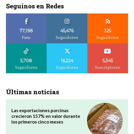
Seguinos en Redes
77,198
45,476
325
Fans
Seguidores
Seguidores
5,708
16,224
5,345
Seguidores
Seguidores
Suscriptores
Últimas noticias
Las exportaciones porcinas
crecieron 157% en valor durante
los primeros cinco meses