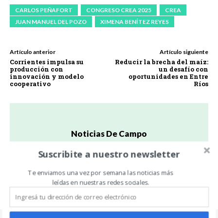
CARLOS PEÑAFORT
CONGRESO CREA 2025
CREA
JUAN MANUEL DEL POZO
XIMENA BENÍTEZ REYES
Artículo anterior
Artículo siguiente
Corrientes impulsa su
Reducir la brecha del maíz:
producción con
un desafío con
innovación y modelo
oportunidades en Entre
cooperativo
Ríos
Noticias De Campo
https://www.noticiasdecampo.com/
Suscribite a nuestro newsletter
Todas las Noticias de Campo en un sólo lugar.
Te enviamos una vez por semana las noticias más
leídas en nuestras redes sociales.