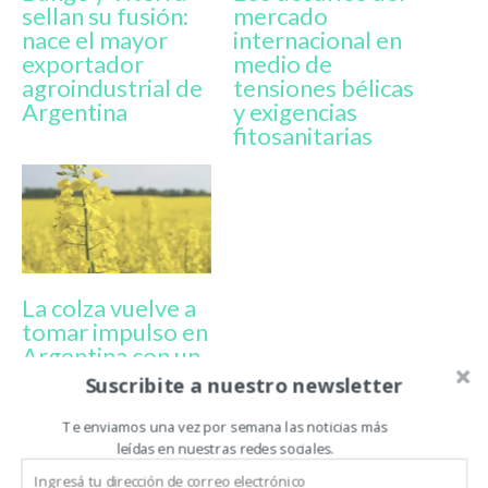
sellan su fusión:
mercado
nace el mayor
internacional en
exportador
medio de
agroindustrial de
tensiones bélicas
Argentina
y exigencias
fitosanitarias
La colza vuelve a
tomar impulso en
Argentina con un
convenio entre el
Suscribite a nuestro newsletter
INTA y CIARA
Te enviamos una vez por semana las noticias más
leídas en nuestras redes sociales.
CÁMARA DE LA INDUSTRIA ACEITERA DE LA REPÚBLICA