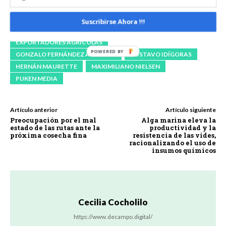
ARGENTINA
CARLOS GONZALEZ PRIETO
Suscribirse Ahora !!!
CENTRO DE EXPORTADORES DE CEREALES
CHINA
EXPORTADORES AGRÍCOLAS
GONZALO FERNÁNDEZ AROCENA
GUSTAVO IDÍGORAS
HERNÁN MAURETTE
MAXIMILIANO NIELSEN
PUKEN MEDIA
Artículo anterior
Artículo siguiente
Preocupación por el mal
Alga marina eleva la
estado de las rutas ante la
productividad y la
próxima cosecha fina
resistencia de las vides,
racionalizando el uso de
insumos químicos
Cecilia Cocholilo
https://www.decampo.digital/